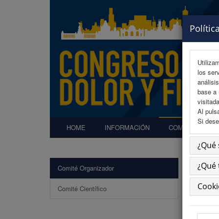
Polític
Utiliza
los ser
análisi
base a 
visitada
Al puls
Si dese
HOME
INFORMACIÓN
COMITÉS
¿Qué 
¿Qué 
Comité Organizador
Comi
Cooki
Comité Científico