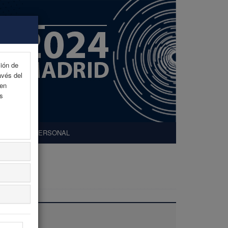
ción de
avés del
 en
as
ÁREA PERSONAL